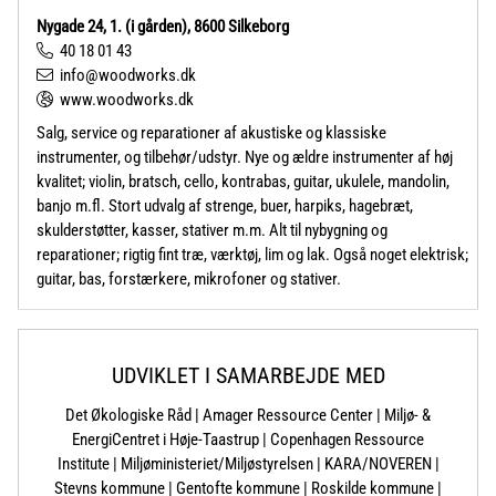
Nygade 24, 1. (i gården), 8600 Silkeborg
40 18 01 43
info@woodworks.dk
www.woodworks.dk
Salg, service og reparationer af akustiske og klassiske
instrumenter, og tilbehør/udstyr. Nye og ældre instrumenter af høj
kvalitet; violin, bratsch, cello, kontrabas, guitar, ukulele, mandolin,
banjo m.fl. Stort udvalg af strenge, buer, harpiks, hagebræt,
skulderstøtter, kasser, stativer m.m. Alt til nybygning og
reparationer; rigtig fint træ, værktøj, lim og lak. Også noget elektrisk;
guitar, bas, forstærkere, mikrofoner og stativer.
UDVIKLET I SAMARBEJDE MED
Det Økologiske Råd | Amager Ressource Center | Miljø- &
EnergiCentret i Høje-Taastrup | Copenhagen Ressource
Institute | Miljøministeriet/Miljøstyrelsen | KARA/NOVEREN |
Stevns kommune | Gentofte kommune | Roskilde kommune |