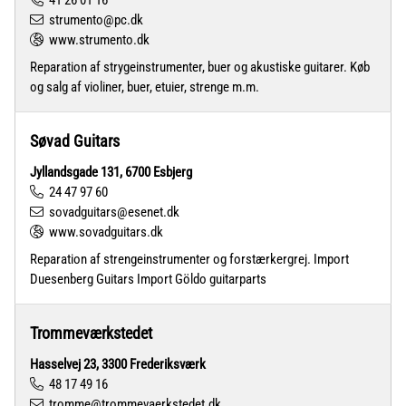
41 26 01 16
strumento@pc.dk
www.strumento.dk
Reparation af strygeinstrumenter, buer og akustiske guitarer. Køb
og salg af violiner, buer, etuier, strenge m.m.
Søvad Guitars
Jyllandsgade 131, 6700 Esbjerg
24 47 97 60
sovadguitars@esenet.dk
www.sovadguitars.dk
Reparation af strengeinstrumenter og forstærkergrej. Import
Duesenberg Guitars Import Göldo guitarparts
Trommeværkstedet
Hasselvej 23, 3300 Frederiksværk
48 17 49 16
tromme@trommevaerkstedet.dk