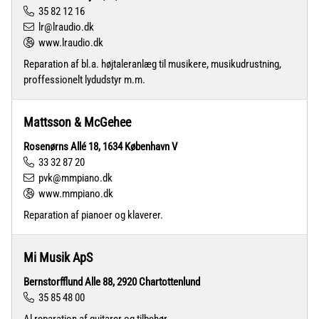
35 82 12 16
lr@lraudio.dk
www.lraudio.dk
Reparation af bl.a. højtaleranlæg til musikere, musikudrustning,
proffessionelt lydudstyr m.m.
Mattsson & McGehee
Rosenørns Allé 18, 1634 København V
33 32 87 20
pvk@mmpiano.dk
www.mmpiano.dk
Reparation af pianoer og klaverer.
Mi Musik ApS
Bernstorfflund Alle 88, 2920 Chartottenlund
35 85 48 00