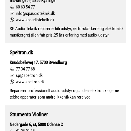
Irisvænget 4, 5856 Ryslinge
60 63 54 77
info@spaudioteknik.dk
www.spaudioteknik.dk
SP Audio Teknik reparerer hifi udstyr, rørforstærkere og elektronisk
musikergrej til en fair pris.25 års erfaring med audio-udstyr.
Speltron.dk
Knudsbøllevej 17, 5700 Svendborg
77 34 77 68
sp@speltron.dk
www.speltron.dk
Reparerer professionelt audio-udstyr og anden elektronik - gerne
ældre apparater som andre ikke vil/kan røre ved.
Strumento Violiner
Nedergade 6, st, 5000 Odense C