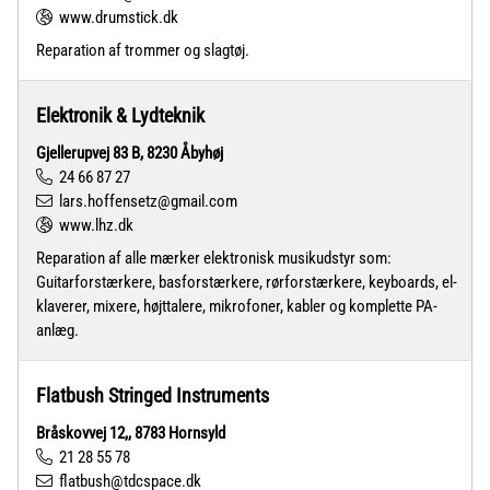
www.drumstick.dk
Reparation af trommer og slagtøj.
Elektronik & Lydteknik
Gjellerupvej 83 B, 8230 Åbyhøj
24 66 87 27
lars.hoffensetz@gmail.com
www.lhz.dk
Reparation af alle mærker elektronisk musikudstyr som:
Guitarforstærkere, basforstærkere, rørforstærkere, keyboards, el-
klaverer, mixere, højttalere, mikrofoner, kabler og komplette PA-
anlæg.
Flatbush Stringed Instruments
Bråskovvej 12,, 8783 Hornsyld
21 28 55 78
flatbush@tdcspace.dk