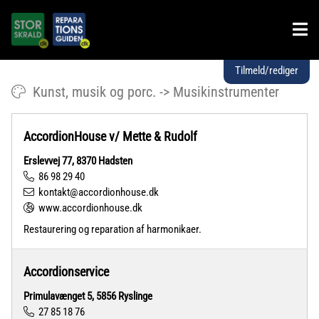
Tilmeld/rediger
Kunst, musik og porc. -> Musikinstrumenter
AccordionHouse v/ Mette & Rudolf
Erslevvej 77, 8370 Hadsten
86 98 29 40
kontakt@accordionhouse.dk
www.accordionhouse.dk
Restaurering og reparation af harmonikaer.
Accordionservice
Primulavænget 5, 5856 Ryslinge
27 85 18 76