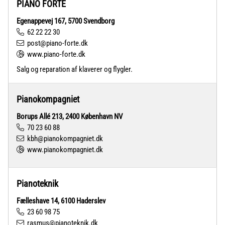
PIANO FORTE
Egenappevej 167, 5700 Svendborg
62 22 22 30
post@piano-forte.dk
www.piano-forte.dk
Salg og reparation af klaverer og flygler.
Pianokompagniet
Borups Allé 213, 2400 København NV
70 23 60 88
kbh@pianokompagniet.dk
www.pianokompagniet.dk
Pianoteknik
Fælleshave 14, 6100 Haderslev
23 60 98 75
rasmus@pianoteknik.dk