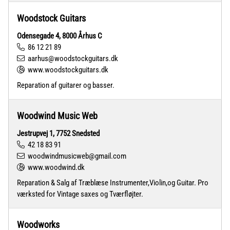
Woodstock Guitars
Odensegade 4, 8000 Århus C
86 12 21 89
aarhus@woodstockguitars.dk
www.woodstockguitars.dk
Reparation af guitarer og basser.
Woodwind Music Web
Jestrupvej 1, 7752 Snedsted
42 18 83 91
woodwindmusicweb@gmail.com
www.woodwind.dk
Reparation & Salg af Træblæse Instrumenter,Violin,og Guitar. Pro
værksted for Vintage saxes og Tværfløjter.
Woodworks