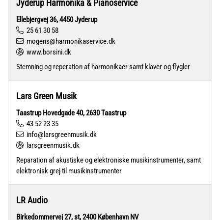
Jyderup Harmonika & Pianoservice
Ellebjergvej 36, 4450 Jyderup
25 61 30 58
mogens@harmonikaservice.dk
www.borsini.dk
Stemning og reperation af harmonikaer samt klaver og flygler
Lars Green Musik
Taastrup Hovedgade 40, 2630 Taastrup
43 52 23 35
info@larsgreenmusik.dk
larsgreenmusik.dk
Reparation af akustiske og elektroniske musikinstrumenter, samt
elektronisk grej til musikinstrumenter
LR Audio
Birkedommervej 27, st, 2400 København NV