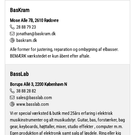
BasKram
Mose Alle 7B, 2610 Rødovre
28 88 79 23
jonathan@baskram.dk
baskram.dk
Alle former for justering, reparation og ombygning af elbasser.
BEMÆRK værkstedet er kun åbent efter aftale.
BassLab
Borups Allé 3, 2200 København N
38 88 28 82
sales@basslab.com
www.basslab.com
Vi er special værksted & butik med 25års erfaring i elektrisk
musikinstrumenter og alt musikudstyr. Guitar, bas, forstærker, bag
gear, keyboards, højttaller, mixer, studio effekter , computer m.m.
Egen produktion af elektronik samt salg af løsdele. Ring eller kig