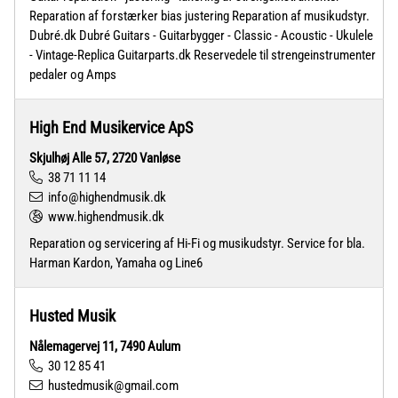
Reparation af forstærker bias justering Reparation af musikudstyr.
Dubré.dk Dubré Guitars - Guitarbygger - Classic - Acoustic - Ukulele
- Vintage-Replica Guitarparts.dk Reservedele til strengeinstrumenter
pedaler og Amps
High End Musikervice ApS
Skjulhøj Alle 57, 2720 Vanløse
38 71 11 14
info@highendmusik.dk
www.highendmusik.dk
Reparation og servicering af Hi-Fi og musikudstyr. Service for bla.
Harman Kardon, Yamaha og Line6
Husted Musik
Nålemagervej 11, 7490 Aulum
30 12 85 41
hustedmusik@gmail.com