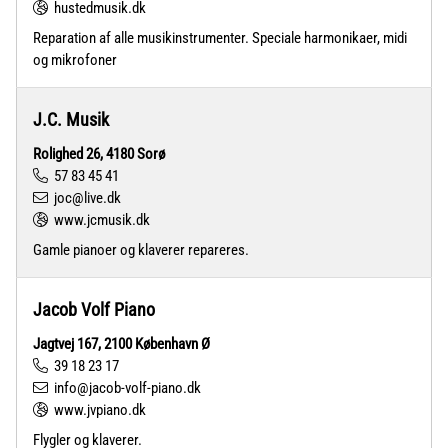
hustedmusik.dk
Reparation af alle musikinstrumenter. Speciale harmonikaer, midi
og mikrofoner
J.C. Musik
Rolighed 26, 4180 Sorø
57 83 45 41
joc@live.dk
www.jcmusik.dk
Gamle pianoer og klaverer repareres.
Jacob Volf Piano
Jagtvej 167, 2100 København Ø
39 18 23 17
info@jacob-volf-piano.dk
www.jvpiano.dk
Flygler og klaverer.