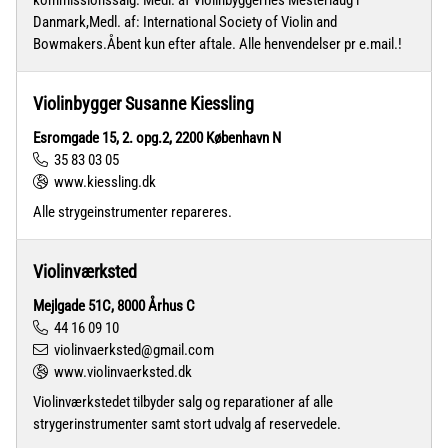
kommissionssalg. Medl. af Violinbyggernes Mesterlaug i
Danmark,Medl. af: International Society of Violin and
Bowmakers.Åbent kun efter aftale. Alle henvendelser pr e.mail.!
Violinbygger Susanne Kiessling
Esromgade 15, 2. opg.2, 2200 København N
35 83 03 05
www.kiessling.dk
Alle strygeinstrumenter repareres.
Violinværksted
Mejlgade 51C, 8000 Århus C
44 16 09 10
violinvaerksted@gmail.com
www.violinvaerksted.dk
Violinværkstedet tilbyder salg og reparationer af alle
strygerinstrumenter samt stort udvalg af reservedele.