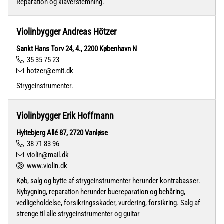
Reparation og klaverstemning.
Violinbygger Andreas Hötzer
Sankt Hans Torv 24, 4., 2200 København N
35 35 75 23
hotzer@emit.dk
Strygeinstrumenter.
Violinbygger Erik Hoffmann
Hyltebjerg Allé 87, 2720 Vanløse
38 71 83 96
violin@mail.dk
www.violin.dk
Køb, salg og bytte af strygeinstrumenter herunder kontrabasser.
Nybygning, reparation herunder buereparation og behåring,
vedligeholdelse, forsikringsskader, vurdering, forsikring. Salg af
strenge til alle strygeinstrumenter og guitar