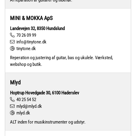
Al reparation af guitarer og tilbehør.
MINI & MOKKA ApS
Landevejen 32, 8350 Hundslund
70 26 09 99
info@tinytone.dk
tinytone.dk
Reperation og justering af guitar, bas og ukulele. Værksted,
webshop og butik.
Mlyd
Hoptrup Hovedgade 30, 6100 Haderslev
40 25 54 52
mlyd@mlyd.dk
mlyd.dk
ALT inden for musikinstrumenter og udstyr.